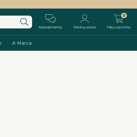
0
Atendimento
Minha conta
Meu carrinho
o
A Marca