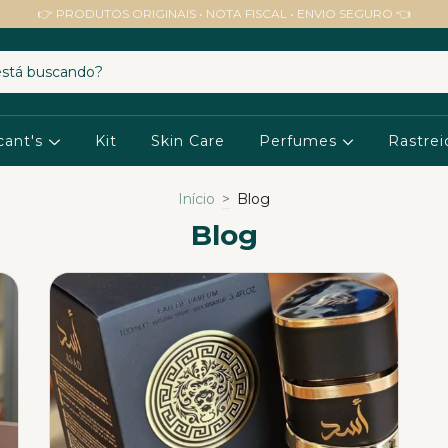
👉 PRODUTOS ORIGINAIS • NOTA FISCAL • ENVIO SEGURO 👈
cant's
Kit
Skin Care
Perfumes
Rastrei
Início
>
Blog
Blog