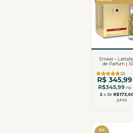
Emeer – Lattafa
de Parfum | 1
(2)
R$ 345,99
R$345,99
no 
2
x de
R$173,0
juros
5
%