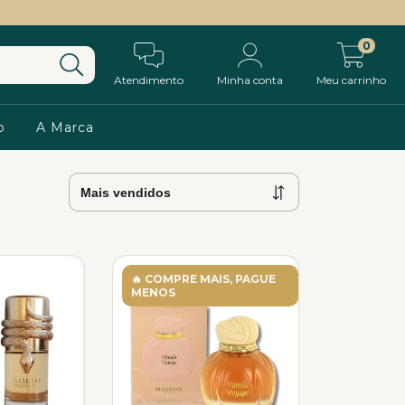
0
Atendimento
Minha conta
Meu carrinho
o
A Marca
🔥 COMPRE MAIS, PAGUE
MENOS