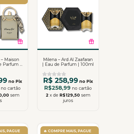
 – Maison
Milena – Ard Al Zaafaran
de Parfum |
| Eau de Parfum | 100ml
ml
99
R$ 258,99
no Pix
no Pix
9
R$258,99
no cartão
no cartão
0,00
sem
2
x de
R$129,50
sem
s
juros
IS, PAGUE
🔥 COMPRE MAIS, PAGUE