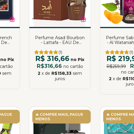
French
Perfume Asad Bourbon
Perfume Sab
 De
- Lattafa - EAU De
- Al Watania
0ml
Parfum | Katia Almeida
Parfum | Kat
(1)
(1)
R$ 316,66
R$ 219,
no Pix
no Pix
R$316,66
R
cartão
no cartão
R$259,99
no ca
0
sem
2
x de
R$158,33
sem
juros
2
x de
R$11
juro
 PAGUE
🔥 COMPRE MAIS, PAGUE
🔥 COMPRE MA
MENOS
MENOS