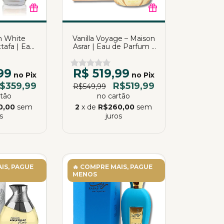
 White
Vanilla Voyage – Maison
ttafa | Eau
Asrar | Eau de Parfum |
 | 100ml
100ml
99
R$ 519,99
no Pix
no Pix
$359,99
R$519,99
R$549,99
rtão
no cartão
0,00
sem
2
x de
R$260,00
sem
s
juros
IS, PAGUE
🔥 COMPRE MAIS, PAGUE
MENOS