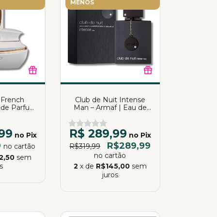
MENOS
 French
Club de Nuit Intense
 de Parfum
Man – Armaf | Eau de
0ml
Toilette | 105ml
99
R$ 289,99
no Pix
no Pix
9
R$289,99
no cartão
R$319,99
no cartão
2,50
sem
s
2
x de
R$145,00
sem
juros