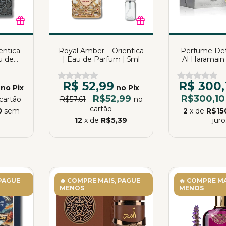
entica
Royal Amber – Orientica
Perfume Det
u de
| Eau de Parfum | 5ml
Al Haramain
ml
Parfum | Kat
R$ 52,99
R$ 300,
no Pix
no Pix
R$52,99
R$300,1
cartão
R$57,61
no
cartão
0
sem
2
x de
R$15
12
x de
R$5,39
juro
 PAGUE
🔥 COMPRE MAIS, PAGUE
🔥 COMPRE MA
MENOS
MENOS