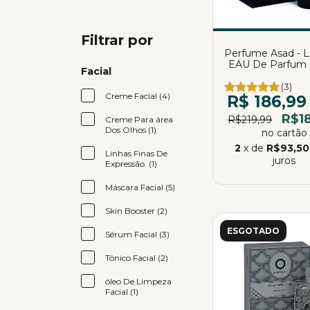
Filtrar por
Perfume Asad - La
EAU De Parfum |
Facial
Almeida
(3)
Creme Facial (4)
R$ 186,99
R$1
R$219,99
Creme Para área
Dos Olhos (1)
no cartão
2
x de
R$93,50
Linhas Finas De
juros
Expressão. (1)
Máscara Facial (5)
Skin Booster (2)
ESGOTADO
Sérum Facial (3)
Tônico Facial (2)
óleo De Limpeza
Facial (1)