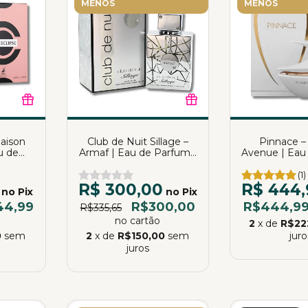
MENOS
MENOS
Maison
Club de Nuit Sillage –
Pinnace –
u de
Armaf | Eau de Parfum |
Avenue | Eau
0ml
105ml
| 10
(1)
R$ 300,00
R$ 444,
no Pix
no Pix
44,99
R$300,00
R$444,9
R$335,65
no cartão
2
x de
R$22
0
sem
2
x de
R$150,00
sem
juro
juros