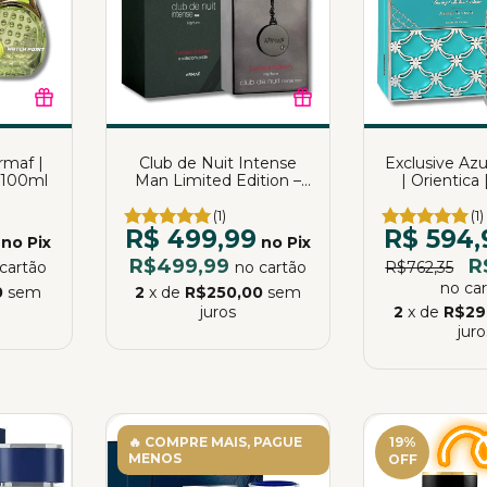
rmaf |
Club de Nuit Intense
Exclusive Az
 100ml
Man Limited Edition –
| Orientica
Armaf | Eau de Parfum |
Parfum 
105ml
(1)
(1)
R$ 499,99
R$ 594,
no Pix
no Pix
R$499,99
R
cartão
no cartão
R$762,35
no ca
0
sem
2
x de
R$250,00
sem
juros
2
x de
R$29
juro
🔥 COMPRE MAIS, PAGUE
19
%
MENOS
OFF