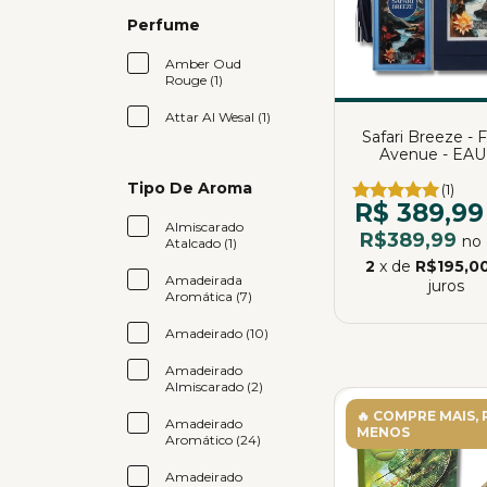
Perfume
Amber Oud
Rouge (1)
Attar Al Wesal (1)
Safari Breeze - 
Avenue - EAU
Parfum | 10
Tipo De Aroma
(1)
R$ 389,99
Almiscarado
R$389,99
no 
Atalcado (1)
2
x de
R$195,0
Amadeirada
juros
Aromática (7)
Amadeirado (10)
Amadeirado
Almiscarado (2)
🔥 COMPRE MAIS,
Amadeirado
MENOS
Aromático (24)
Amadeirado