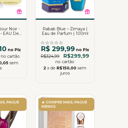
our Noir -
Rabab Blue – Zimaya |
 - EAU De
Eau de Parfum | 100ml
ia Almeida
10
R$ 299,99
no Pix
no Pix
0
R$299,99
no cartão
R$324,99
no cartão
0,05
sem
s
2
x de
R$150,00
sem
juros
IS, PAGUE
🔥 COMPRE MAIS, PAGUE
MENOS