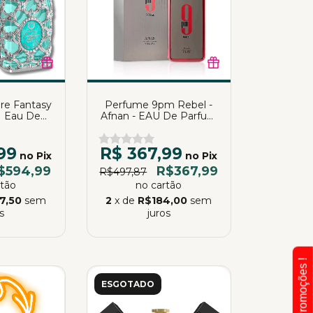
ure Fantasy
Perfume 9pm Rebel -
 | Eau De
Afnan - EAU De Parfum
| 85ml
| Katia Almeida
99
R$ 367,99
no Pix
no Pix
$594,99
R$367,99
R$497,87
rtão
no cartão
7,50
sem
2
x de
R$184,00
sem
s
juros
ESGOTADO