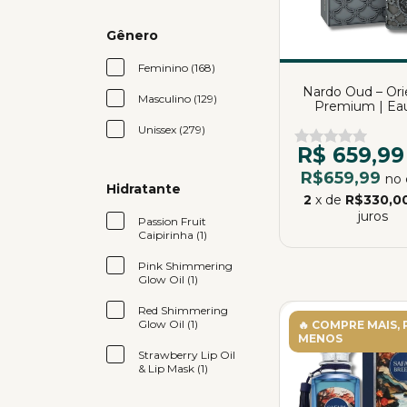
Gênero
Feminino (168)
Nardo Oud – Ori
Masculino (129)
Premium | Ea
Parfum | 80
Unissex (279)
R$ 659,99
R$659,99
no 
Hidratante
2
x de
R$330,0
juros
Passion Fruit
Caipirinha (1)
Pink Shimmering
Glow Oil (1)
Red Shimmering
Glow Oil (1)
🔥 COMPRE MAIS,
MENOS
Strawberry Lip Oil
& Lip Mask (1)