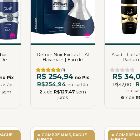
bar -
Detour Noir Exclusif – Al
Asad – Latta
 De
Haramain | Eau de
Parfum 
lmeida
Parfum | 100ml
(1)
R$ 254,94
R$ 34,
no Pix
no Pix
R$254,94
R
cartão
no cartão
R$42,00
no ca
8
sem
2
x de
R$127,47
sem
juros
6
x de
R
 PAGUE
🔥 COMPRE MAIS, PAGUE
🔥 COMPRE MA
MENOS
MENOS