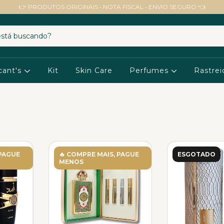
👉 PRODUTOS ORIGINAIS • NOTA FISCAL • ENVIO SEGURO 👈
cant's
Kit
Skin Care
Perfumes
Rastrei
 PAGUE
🔥 COMPRE MAIS, PAGUE
ESGOTADO
MENOS