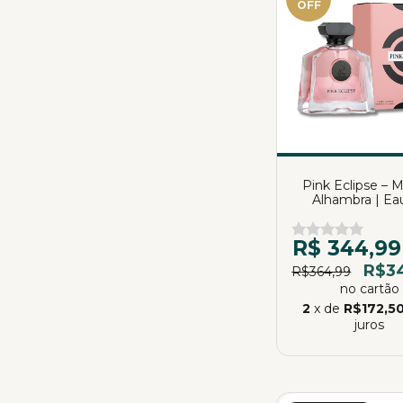
OFF
Pink Eclipse – 
Alhambra | Ea
Parfum | 10
R$ 344,99
R$3
R$364,99
no cartão
2
x de
R$172,5
juros