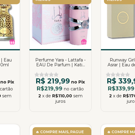
 | Eau
Perfume Yara - Lattafa -
Runway Girl
00ml
EAU De Parfum | Katia
Asrar | Eau 
Almeida
100
R$ 219,99
R$ 339,
no Pix
no Pix
R$219,99
R$339,9
cartão
no cartão
0
sem
2
x de
R$110,00
sem
2
x de
R$17
juros
juro
🔥 COMPRE MAIS, PAGUE
🔥 COMPRE MA