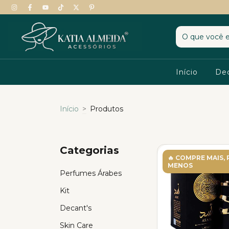
Início
De
Início
>
Produtos
Categorias
🔥 COMPRE MAIS,
MENOS
Perfumes Árabes
Kit
Decant's
Skin Care