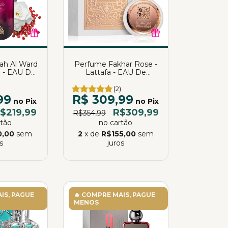
ah Al Ward
Perfume Fakhar Rose -
h - EAU De
Lattafa - EAU De
ia Almeida
Parfum | Katia Almeida
(2)
99
R$ 309,99
no Pix
no Pix
$219,99
R$309,99
R$354,99
rtão
no cartão
0,00
sem
2
x de
R$155,00
sem
s
juros
IS, PAGUE
🔥 COMPRE MAIS, PAGUE
MENOS