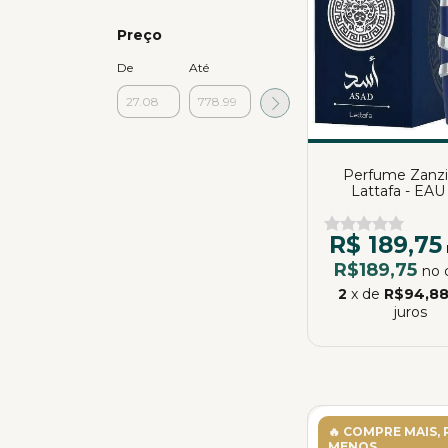
Preço
De
Até
Perfume Zanzi
Lattafa - EAU
Parfum | Katia A
R$ 189,75
R$189,75
no 
2
x de
R$94,8
juros
🔥 COMPRE MAIS,
MENOS