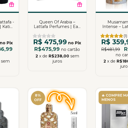
ttafa -
Queen Of Arabia –
Musamam
 Katia
Lattafa Perfumes | Eau
Intense – La
de Parfum | 100ml
de Parfum
(1)
R$ 475,99
R$ 359,
no Pix
no Pix
86,99
R$475,99
R
no cartão
R$481,99
no ca
2
x de
R$238,00
sem
sem
juros
2
x de
R$18
juro
8
%
🔥 COMPRE MA
MENOS
OFF