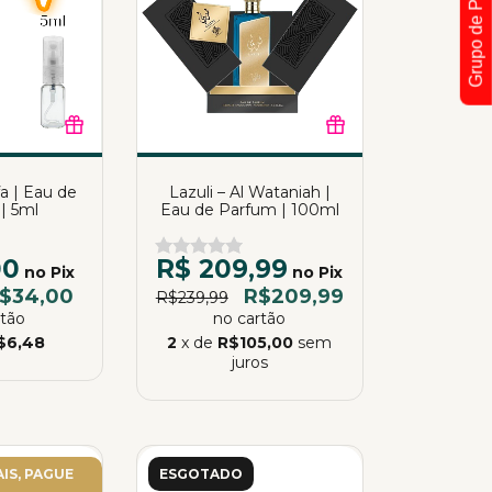
Grupo de Promoções !
fa | Eau de
Lazuli – Al Wataniah |
| 5ml
Eau de Parfum | 100ml
00
R$ 209,99
no Pix
no Pix
$34,00
R$209,99
R$239,99
rtão
no cartão
$6,48
2
x de
R$105,00
sem
juros
IS, PAGUE
ESGOTADO