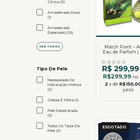
Cítrica (3)
Amadeirado Doce
(1)
Amadeirado
Especiado (26)
Match Point – A
VER TODOS
Eau de Parfum |
R$ 299,99
Tipo De Pele
R$299,99
no 
Necessidade De
2
x de
R$150,0
Hidratação Intensa
(2)
juros
Oleosa E Mista (1)
Pele Desidratada.
(3)
Todos Os Tipos De
ESGOTADO
Pele (3)