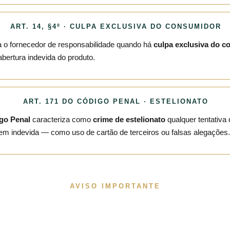
ART. 14, §4º · CULPA EXCLUSIVA DO CONSUMIDOR
a o fornecedor de responsabilidade quando há
culpa exclusiva do 
bertura indevida do produto.
ART. 171 DO CÓDIGO PENAL · ESTELIONATO
igo Penal
caracteriza como
crime de estelionato
qualquer tentativa 
m indevida — como uso de cartão de terceiros ou falsas alegações.
AVISO IMPORTANTE
ntativas
de uso indevido ou fraudulento são
documentada
necessário,
encaminhadas às autoridades competentes
.