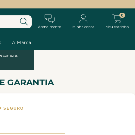
0
Atendimento
Minha conta
Meu carrinho
o
A Marca
 de compra.
DE GARANTIA
O SEGURO