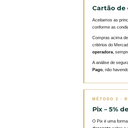
Cartão de 
Aceitamos as prin
conforme as condiç
Compras acima de
critérios do Merc
operadora
, sempr
A análise de segu
Pago
, não havendo
MÉTODO 2 · 
Pix – 5% d
O Pix é uma form