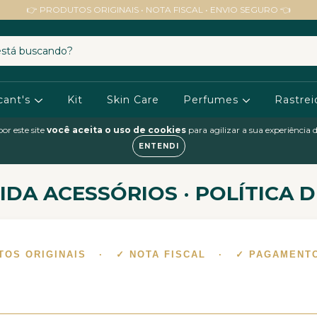
👉 PRODUTOS ORIGINAIS • NOTA FISCAL • ENVIO SEGURO 👈
cant's
Kit
Skin Care
Perfumes
Rastrei
or este site
você aceita o uso de cookies
para agilizar a sua experiência
ENTENDI
IDA ACESSÓRIOS · POLÍTICA 
TOS ORIGINAIS · ✓ NOTA FISCAL · ✓ PAGAMENT