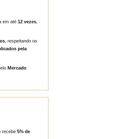
ra em até
12 vezes
,
ros
, respeitando os
plicados pela
pelo
Mercado
ê recebe
5% de