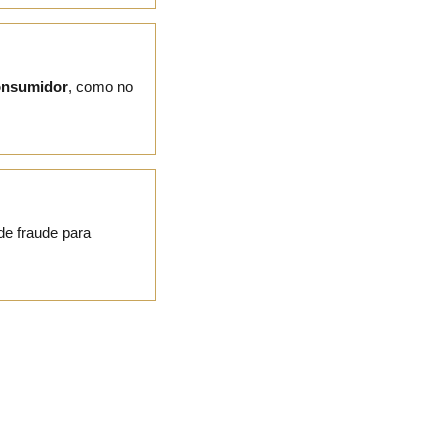
consumidor
, como no
de fraude para
s
e, quando