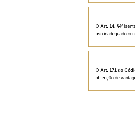
O
Art. 14, §4º
isent
uso inadequado ou a
O
Art. 171 do Cód
obtenção de vantage
Todas as te