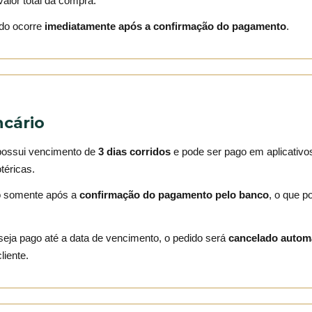
alor total da compra.
ido ocorre
imediatamente após a confirmação do pagamento
.
ncário
 possui vencimento de
3 dias corridos
e pode ser pago em aplicativo
téricas.
do somente após a
confirmação do pagamento pelo banco
, o que p
seja pago até a data de vencimento, o pedido será
cancelado autom
liente.