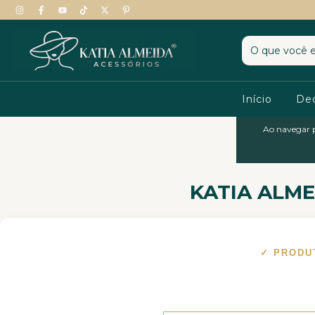
Início
De
Ao navegar p
KATIA ALME
✓ PRODU