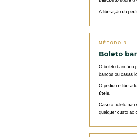
desconto
sobre o v
A liberação do ped
MÉTODO 3
Boleto ba
O boleto bancário
bancos ou casas lo
O pedido é libera
úteis
.
Caso o boleto não 
qualquer custo ao c