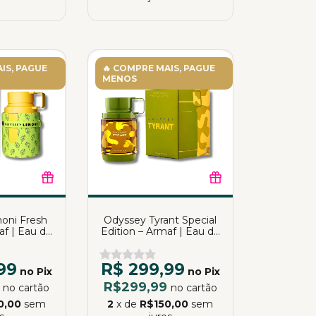
IS, PAGUE
🔥 COMPRE MAIS, PAGUE
MENOS
oni Fresh
Odyssey Tyrant Special
af | Eau de
Edition – Armaf | Eau de
 100ml
Parfum | 100ml
99
R$ 299,99
no Pix
no Pix
9
R$299,99
no cartão
no cartão
0,00
sem
2
x de
R$150,00
sem