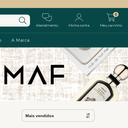
0
Atendimento
Minha conta
Meu carrinho
o
A Marca