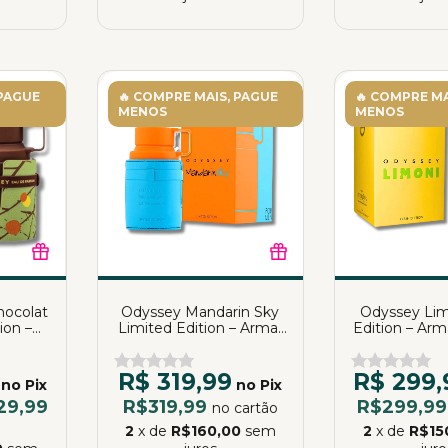
 PAGUE
🔥 COMPRE MAIS, PAGUE
🔥 COMPRE MA
MENOS
MENOS
hocolat
Odyssey Mandarin Sky
Odyssey Lim
ion –
Limited Edition – Armaf
Edition – Arm
arfum |
| Eau de Parfum | 100ml
Parfum |
R$ 319,99
R$ 299,
no Pix
no Pix
29,99
R$319,99
R$299,9
no cartão
2
x de
R$160,00
sem
2
x de
R$15