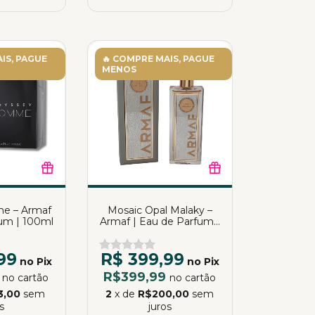
IS, PAGUE
🔥 COMPRE MAIS, PAGUE
MENOS
e – Armaf
Mosaic Opal Malaky –
fum | 100ml
Armaf | Eau de Parfum |
75ml
99
R$ 399,99
no Pix
no Pix
9
R$399,99
no cartão
no cartão
3,00
sem
2
x de
R$200,00
sem
s
juros