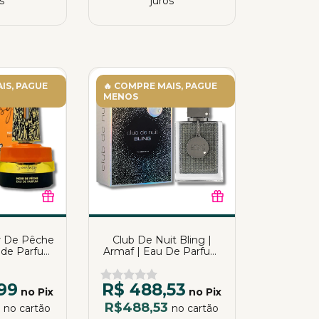
s
juros
IS, PAGUE
🔥 COMPRE MAIS, PAGUE
MENOS
r De Pêche
Club De Nuit Bling |
u de Parfum
Armaf | Eau De Parfum
0ml
| 75ml
99
R$ 488,53
no Pix
no Pix
9
R$488,53
no cartão
no cartão