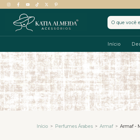
Início
De
Início
>
Perfumes Árabes
>
Armaf
>
Armaf - 