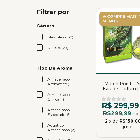
Filtrar por
🔥 COMPRE MAIS,
MENOS
Gênero
Masculino (32)
Unissex (23)
Tipo De Aroma
Amadeirado
Match Point – A
Aromático (9)
Eau de Parfum |
Amadeirado
Cítrica (1)
R$ 299,99
Amadeirado
R$299,99
no 
Especiado (5)
2
x de
R$150,0
Aquático
juros
Amadeirado (2)