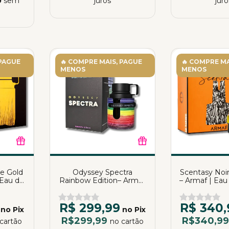
0
sem
juros
juro
 PAGUE
🔥 COMPRE MAIS, PAGUE
🔥 COMPRE MA
MENOS
MENOS
e Gold
Odyssey Spectra
Scentasy Noi
 Eau de
Rainbow Edition– Armaf
– Armaf | Ea
0ml
| Eau de Parfum | 100ml
| 10
R$ 299,99
R$ 340,
no Pix
no Pix
R$299,99
R$340,9
cartão
no cartão