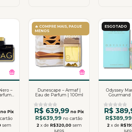
🔥 COMPRE MAIS, PAGUE
ESGOTADO
MENOS
Nero –
Dunescape – Armaf |
Odyssey Ma
arfum |
Eau de Parfum | 100ml
Gourmand E
Armaf | Eau 
100
R$ 639,99
R$ 389,
no Pix
no Pix
R$639,99
R$389,9
cartão
no cartão
0
sem
2
x de
R$320,00
sem
2
x de
R$19
juros
juro