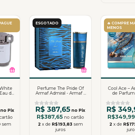
 PAGUE
ESGOTADO
🔥 COMPRE MA
MENOS
White
Perfume The Pride Of
Cool Ace – A
 Eau de
Armaf Admiral - Armaf -
de Parfum
0ml
EAU De Parfum | Katia
Almeida
R$ 387,65
R$ 349,
no Pix
no Pix
R$387,65
R$349,9
cartão
no cartão
0
sem
2
x de
R$193,83
sem
2
x de
R$17
juros
juro