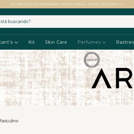
👉 PRODUTOS ORIGINAIS • NOTA FISCAL • ENVIO SEGURO 👈
cant's
Kit
Skin Care
Perfumes
Rastrei
Masculino