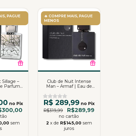
IS, PAGUE
🔥 COMPRE MAIS, PAGUE
MENOS
 Sillage –
Club de Nuit Intense
de Parfum |
Man – Armaf | Eau de
ml
Toilette | 105ml
00
R$ 289,99
no Pix
no Pix
$300,00
R$289,99
R$319,99
rtão
no cartão
0,00
sem
2
x de
R$145,00
sem
s
juros