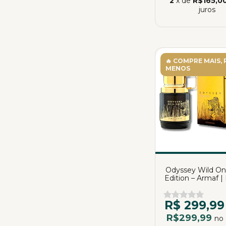
2
x de
R$165,0
juros
🔥 COMPRE MAIS,
MENOS
Odyssey Wild On
Edition – Armaf |
Parfum | 10
R$ 299,99
R$299,99
no 