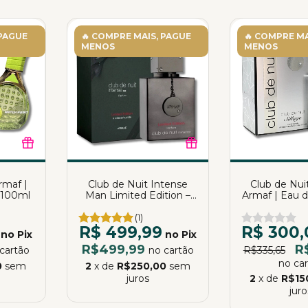
 PAGUE
🔥 COMPRE MAIS, PAGUE
🔥 COMPRE MA
MENOS
MENOS
rmaf |
Club de Nuit Intense
Club de Nuit
 100ml
Man Limited Edition –
Armaf | Eau 
Armaf | Eau de Parfum |
105
105ml
(1)
R$ 499,99
R$ 300,
no Pix
no Pix
R$499,99
R
cartão
no cartão
R$335,65
no ca
0
sem
2
x de
R$250,00
sem
juros
2
x de
R$15
juro