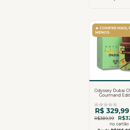
🔥 COMPRE MAIS,
MENOS
Odyssey Dubai C
Gourmand Edit
Armaf | Eau de P
100ml
R$ 329,99
R$3
R$389,99
no cartão