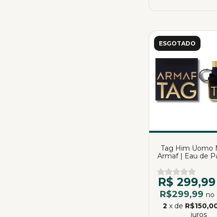
ESGOTADO
Tag Him Uomo 
Armaf | Eau de P
100ml
R$ 299,99
R$299,99
no 
2
x de
R$150,0
juros