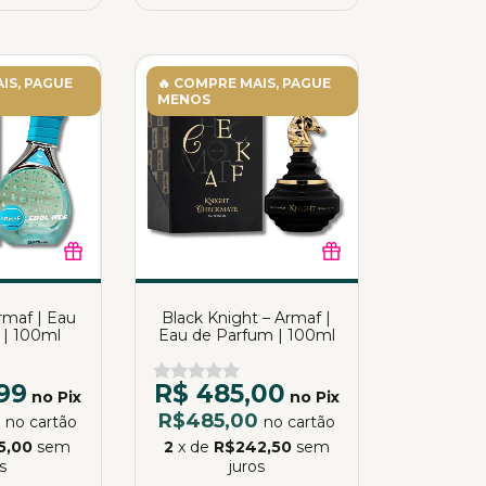
IS, PAGUE
🔥 COMPRE MAIS, PAGUE
MENOS
rmaf | Eau
Black Knight – Armaf |
 | 100ml
Eau de Parfum | 100ml
99
R$ 485,00
no Pix
no Pix
9
R$485,00
no cartão
no cartão
5,00
sem
2
x de
R$242,50
sem
s
juros