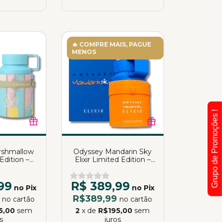
🔥 COMPRE MAIS, PAGUE
MENOS
Grupo de Promoções !
rshmallow
Odyssey Mandarin Sky
dition –
Elixir Limited Edition –
de Parfum |
Armaf | Eau de Parfum |
ml
100ml
99
R$ 389,99
no Pix
no Pix
9
R$389,99
no cartão
no cartão
5,00
sem
2
x de
R$195,00
sem
s
juros