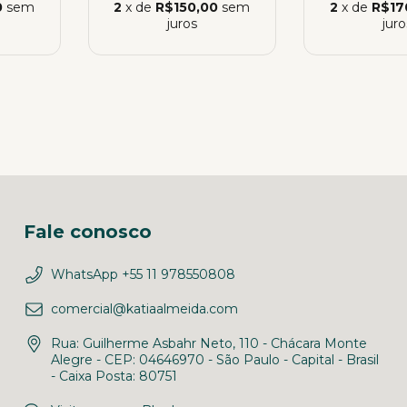
0
sem
2
x de
R$150,00
sem
2
x de
R$17
juros
juro
Fale conosco
WhatsApp +55 11 978550808
comercial@katiaalmeida.com
Rua: Guilherme Asbahr Neto, 110 - Chácara Monte
Alegre - CEP: 04646970 - São Paulo - Capital - Brasil
- Caixa Posta: 80751