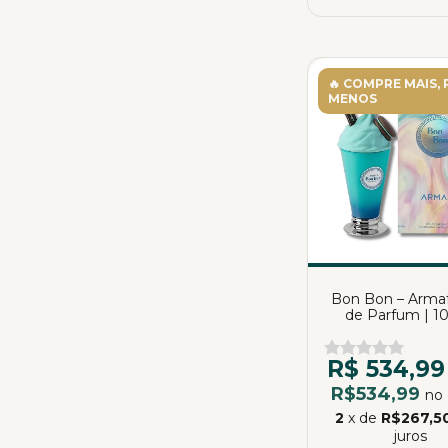
🔥 COMPRE MAIS,
MENOS
Bon Bon – Armaf
de Parfum | 1
R$ 534,99
R$534,99
no 
2
x de
R$267,5
juros