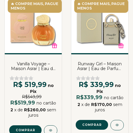
🔥 COMPRE MAIS, PAGUE
🔥 COMPRE MAIS, PAGUE
MENOS
MENOS
Vanilla Voyage –
Runway Girl – Maison
Maison Asrar | Eau de
Asrar | Eau de Parfum
Parfum | 100ml
| 100ml
R$ 519,99
R$ 339,99
no
no
Pix
Pix
R$549,99
R$339,99
no cartão
R$519,99
no cartão
2
x de
R$170,00
sem
2
x de
R$260,00
sem
juros
juros
COMPRAR
COMPRAR