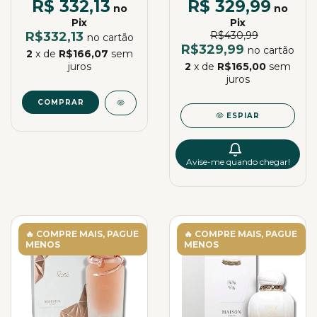
R$ 332,13
R$ 329,99
no
no
Pix
Pix
R$332,13
R$430,99
no cartão
R$329,99
no cartão
2
x de
R$166,07
sem
juros
2
x de
R$165,00
sem
juros
COMPRAR
ESPIAR
Avise-me quando chegar!
🔥 COMPRE MAIS, PAGUE
🔥 COMPRE MAIS, PAGUE
MENOS
MENOS