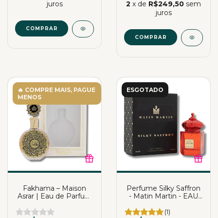
juros
2
x de
R$249,50
sem
juros
COMPRAR
COMPRAR
🔥 COMPRE MAIS, PAGUE
ESGOTADO
MENOS
Fakhama – Maison
Perfume Silky Saffron
Asrar | Eau de Parfum
- Matin Martin - EAU
| 100ml
De Parfum | Katia
Almeida
(1)