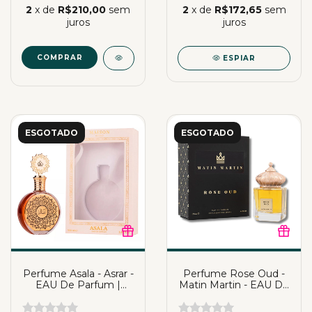
2
x de
R$210,00
sem
2
x de
R$172,65
sem
juros
juros
COMPRAR
ESPIAR
ESGOTADO
ESGOTADO
Perfume Asala - Asrar -
Perfume Rose Oud -
EAU De Parfum |
Matin Martin - EAU De
Katia Almeida
Parfum | Katia
Almeida