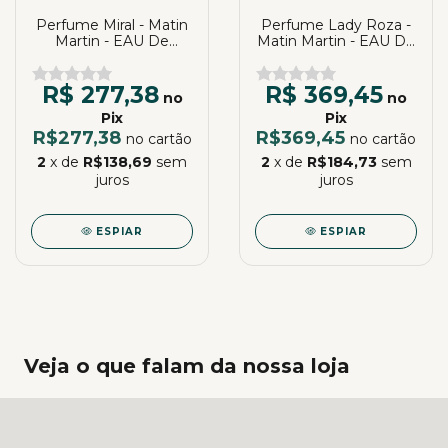
Perfume Miral - Matin
Perfume Lady Roza -
Martin - EAU De
Matin Martin - EAU De
Parfum | Katia
Parfum | Katia
Almeida
Almeida
R$ 277,38
R$ 369,45
no
no
Pix
Pix
R$277,38
R$369,45
no cartão
no cartão
2
x de
R$138,69
sem
2
x de
R$184,73
sem
juros
juros
ESPIAR
ESPIAR
Veja o que falam da nossa loja