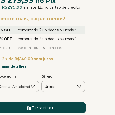
$ 279,99
no Pix
R$279,99
u
em até 12x no cartão de crédito
ompre mais, pague menos!
% OFF
comprando 2 unidades ou mais *
% OFF
comprando 3 unidades ou mais *
) Não acumulável com algumas promoções
2
x de
R$140,00
sem juros
r mais detalhes
po de aroma
Gênero
Favoritar