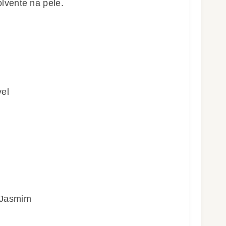
lvente na pele.
vel
 Jasmim