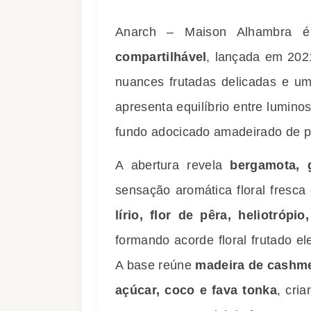
Anarch – Maison Alhambra 
compartilhável
, lançada em 2021
nuances frutadas delicadas e u
apresenta equilíbrio entre lumino
fundo adocicado amadeirado de pr
A abertura revela
bergamota, 
sensação aromática floral fresc
lírio, flor de pêra, heliotróp
formando acorde floral frutado el
A base reúne
madeira de cashme
açúcar, coco e fava tonka
, cri