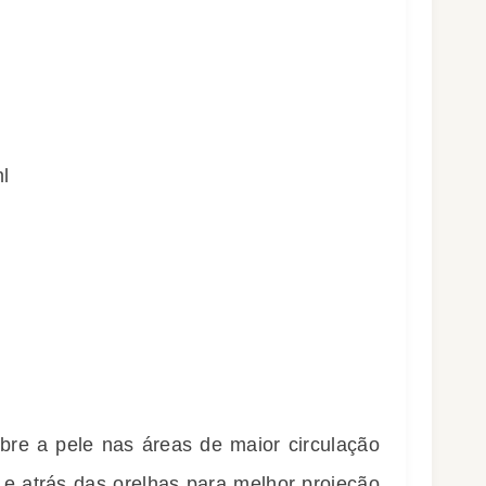
l
bre a pele nas áreas de maior circulação
e atrás das orelhas para melhor projeção