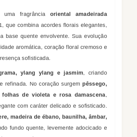
é uma fragrância
oriental amadeirada
, que combina acordes florais elegantes,
ma base quente envolvente. Sua evolução
sidade aromática, coração floral cremoso e
esença sofisticada.
grama, ylang ylang e jasmim
, criando
a e refinada. No coração surgem
pêssego,
io, folhas de violeta e rosa damascena
,
egante com caráter delicado e sofisticado.
re, madeira de ébano, baunilha, âmbar,
ando fundo quente, levemente adocicado e