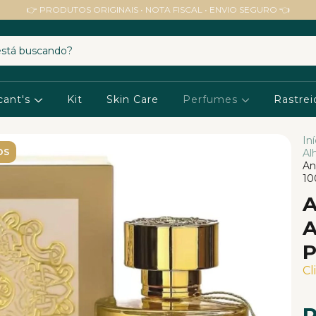
👉 PRODUTOS ORIGINAIS • NOTA FISCAL • ENVIO SEGURO 👈
cant's
Kit
Skin Care
Perfumes
Rastrei
Iní
OS
Al
An
10
A
A
P
Cl