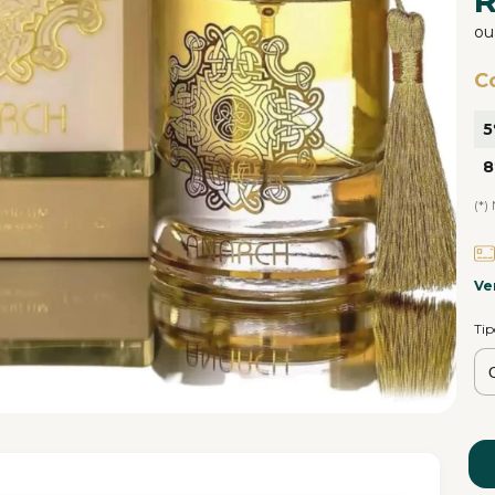
R
o
C
5
8
(*
Ve
Ti