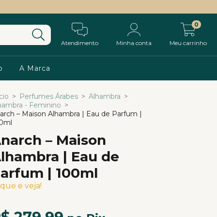
0
Atendimento
Minha conta
Meu carrinho
o
A Marca
cio
>
Perfumes Árabes
>
Alhambra
>
hambra - Feminino
>
arch – Maison Alhambra | Eau de Parfum |
0ml
narch – Maison
lhambra | Eau de
arfum | 100ml
ique e veja!