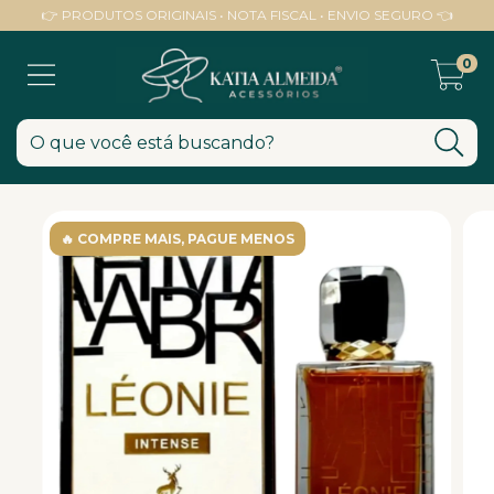
👉 PRODUTOS ORIGINAIS • NOTA FISCAL • ENVIO SEGURO 👈
0
🔥 COMPRE MAIS, PAGUE MENOS