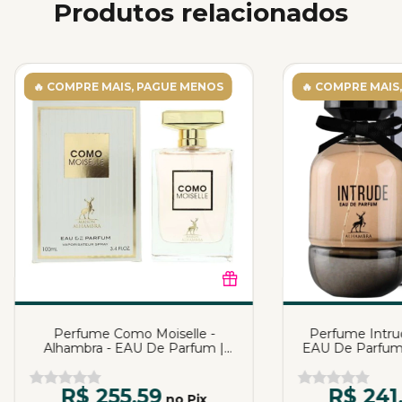
Produtos relacionados
🔥 COMPRE MAIS, PAGUE MENOS
🔥 COMPRE MAIS
Perfume Como Moiselle -
Perfume Intrud
Alhambra - EAU De Parfum |
EAU De Parfum 
Katia Almeida
R$ 255,59
R$ 241
no Pix