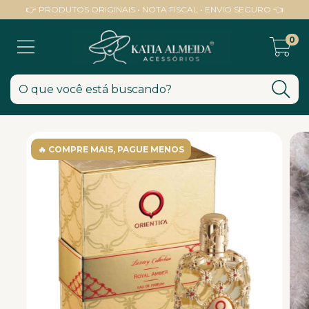
👉 PRODUTOS ORIGINAIS • NOTA FISCAL • ENVIO SEGURO 👈
0
🔥 COMPRE MAIS, PAGUE MENOS