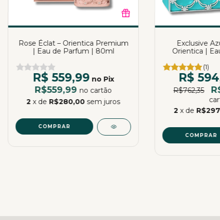
Rose Éclat – Orientica Premium
Exclusive Az
| Eau de Parfum | 80ml
Orientica | E
85
(1)
R$ 559,99
R$ 594
no Pix
R$559,99
R
no cartão
R$762,35
car
2
x de
R$280,00
sem juros
2
x de
R$297
COMPRAR
COMPRAR